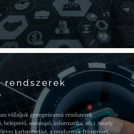
 rendszerek
e
ban vállaljuk gyengeáramú rendszerek
, beléptető, sorompó, informatika, stb.). Amely
léves karbantartást, a rendszerek felmérését,