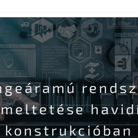
ngeáramú rendsz
meltetése havid
konstrukcióban