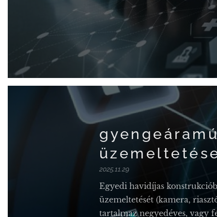
gyengeáramú
üzemeltetés
2025.11.29
Egyedi havidíjas konstrukció
üzemeltetését (kamera, riasztó
tartalmaz negyedéves, vagy fé