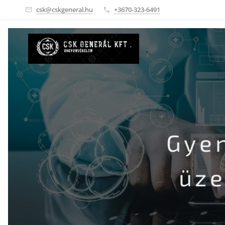
csk@cskgeneral.hu
+3670-323-6491
.
Gye
üze