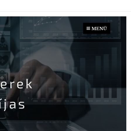
MENÜ
erek
íjas