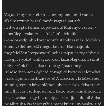
Vágott fenyő esetében - amennyiben mód van rá -
alkalmazzunk "vizes" tartót vagy talpat a fa
nedvességtartalmának pótlására! Műfenyő esetén -
lehetőleg - válasszuk a "tűzálló" kivitelűt!
Gondoskodjunk a karácsonyfa stabilitásának (feldőlés
elleni védelmének) megoldásáról! Használjunk
megfelelően "terpesztett" nehéz talpat és rögzítést! A
fára gyertyákat, csillagszórókat kizárólag díszítésként
helyezzünk fel, azokat ott ne gyújtsuk meg!
Elsősorban nem éghető anyagú dekorációs elemeket
használjunk a fa díszítésére! A karácsonyfa közelében
mindig legyen készenlétben olyan eszköz, felszerelés,
amellyel az esetlegesen keletkező tüzet annak kezdeti
szakaszában nagy biztonsággal el tudjuk oltani! Soha
ne állítsuk a karácsonyfát a menekülési útvonalra, ajtó